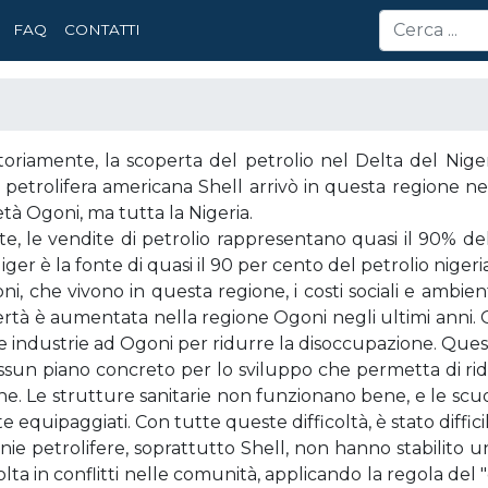
FAQ
CONTATTI
oriamente, la scoperta del petrolio nel Delta del Niger
etrolifera americana Shell arrivò in questa regione nel
ietà Ogoni, ma tutta la Nigeria.
, le vendite di petrolio rappresentano quasi il 90% delle
iger è la fonte di quasi il 90 per cento del petrolio nigeri
ni, che vivono in questa regione, i costi sociali e ambie
vertà è aumentata nella regione Ogoni negli ultimi anni. O
re industrie ad Ogoni per ridurre la disoccupazione. Ques
sun piano concreto per lo sviluppo che permetta di ridu
ne. Le strutture sanitarie non funzionano bene, e le scuole
 equipaggiati. Con tutte queste difficoltà, è stato difficil
e petrolifere, soprattutto Shell, non hanno stabilito u
olta in conflitti nelle comunità, applicando la regola del