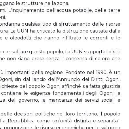
eggano le strutture nella zona.
rmi. L'inquinamento dell'acqua potabile, delle terre
ni.
danna qualsiasi tipo di sfruttamento delle risorse
ra. La UUN ha criticato la distruzione causata dalla
de e oleodotti che hanno infiltrato le correnti e le
a consultare questo popolo. La UUN supporta i diritti
tiche non siano prese senza il consenso di coloro che
ù importanti della regione. Fondato nel 1990, è un
i, sin dal lancio dell'Annuncio dei Diritti Ogoni,
ichieste del popolo Ogoni affinché sia fatta giustizia
contiene le esigenze fondamentali degli Ogoni: la
za del governo, la mancanza dei servizi sociali e
le decisioni politiche nel loro territorio. Il popolo
ella Repubblica come un’unità distinta e separata”.
usta proporzione, le risorse economiche per lo sviluppo