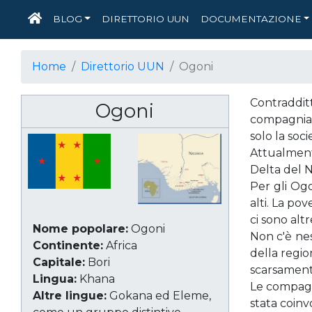
INICIO
BLOG
DIRETTORIO UUN
DOCUMENTAZIONE
Home
Direttorio UUN
Ogoni
Contradditt
Ogoni
compagnia p
solo la soc
Attualmente
Delta del N
Per gli Ogo
alti. La po
ci sono alt
Nome popolare:
Ogoni
Non c'è nes
Continente:
Africa
della regio
Capitale:
Bori
scarsamente
Lingua:
Khana
Le compagni
Altre lingue:
Gokana ed Eleme,
stata coinv