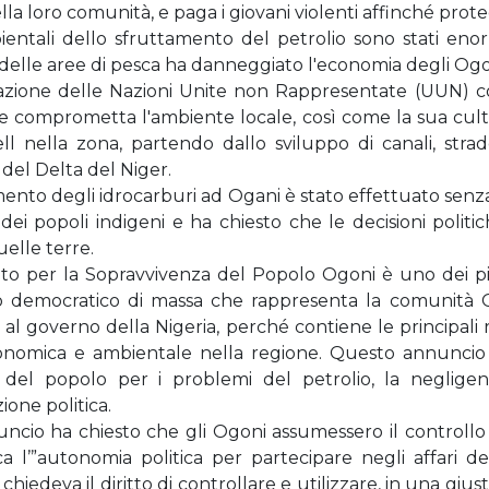
lla loro comunità, e paga i giovani violenti affinché prot
bientali dello sfruttamento del petrolio sono stati eno
 delle aree di pesca ha danneggiato l'economia degli Ogo
azione delle Nazioni Unite non Rappresentate (UUN) con
e comprometta l'ambiente locale, così come la sua cultu
ell nella zona, partendo dallo sviluppo di canali, stra
del Delta del Niger.
ento degli idrocarburi ad Ogani è stato effettuato senz
 dei popoli indigeni e ha chiesto che le decisioni poli
uelle terre.
to per la Sopravvivenza del Popolo Ogoni è uno dei pi
democratico di massa che rappresenta la comunità Ogon
al governo della Nigeria, perché contiene le principali r
conomica e ambientale nella regione. Questo annuncio 
 del popolo per i problemi del petrolio, la negligen
ione politica.
cio ha chiesto che gli Ogoni assumessero il controllo del
a l’”autonomia politica per partecipare negli affari d
chiedeva il diritto di controllare e utilizzare, in una gi