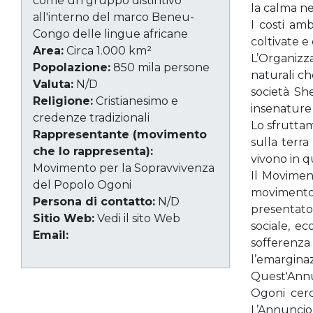
come un gruppo distintivo
la calma ne
all'interno del marco Beneu-
I costi am
Congo delle lingue africane
coltivate e
Area:
Circa 1.000 km²
L’Organizz
Popolazione:
850 mila persone
naturali ch
Valuta:
N/D
società Sh
Religione:
Cristianesimo e
insenature 
credenze tradizionali
Lo sfruttam
Rappresentante (movimento
sulla terra
che lo rappresenta):
vivono in q
Movimento per la Sopravvivenza
Il Movimen
del Popolo Ogoni
movimento 
Persona di contatto:
N/D
presentato 
Sitio Web:
Vedi il sito Web
sociale, e
Email:
sofferenza
l’emarginaz
Quest'Annun
Ogoni cerc
L’Annuncio 