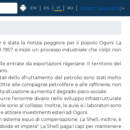
EN
ES
IT
RU
SELECT LANGUAGE
▼
 è stata la notizia peggiore per il popolo Ogoni. La
 1957 e iniziò un processo industriale che colpì non
 entrate da esportazioni nigeriane. Il territorio del
ano.
ntali dello sfruttamento del petrolio sono stati molto
ltre alle compagnie petrolifere e alle raffinerie, non
ta situazione aumenta il degrado psico-sociale.
rre l'enorme divario nello sviluppo infrastrutturale
 sono al collasso. Inoltre, le aule e i laboratori sono
e attirare investimenti esteri ad Ogoni.
n sistema equo di compensazione. La Shell, inoltre, è
 "divide et impera". La Shell paga i capi per mantenere