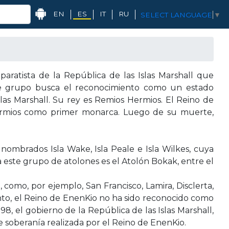
EN
ES
IT
RU
SELECT LANGUAGE
▼
atista de la República de las Islas Marshall que
ste grupo busca el reconocimiento como un estado
Islas Marshall. Su rey es Remios Hermios. El Reino de
Hermios como primer monarca. Luego de su muerte,
nombrados Isla Wake, Isla Peale e Isla Wilkes, cuya
 a este grupo de atolones es el Atolón Bokak, entre el
 como, por ejemplo, San Francisco, Lamira, Disclerta,
ento, el Reino de EnenKio no ha sido reconocido como
8, el gobierno de la República de las Islas Marshall,
e soberanía realizada por el Reino de EnenKio.