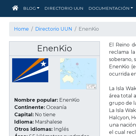
INICIO
BLOG
DIRECTORIO UUN
DOCUMENTACIÓN
Home
Directorio UUN
EnenKio
El Reino d
EnenKio
reclama la
soberano, s
EnenKio (e
ocurrida e
La Isla Wa
área total 
Nombre popular:
EnenKio
grupo de la
Continente:
Oceanía
La Isla Wak
Capital:
No tiene
Halcyon, He
Idioma:
Marshalese
una nación 
Otros idiomas:
Inglés
el cual rec