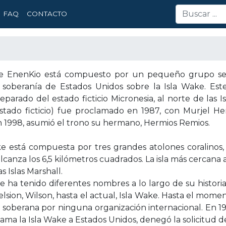
FAQ
CONTACTO
e EnenKio está compuesto por un pequeño grupo separ
 soberanía de Estados Unidos sobre la Isla Wake. E
eparado del estado ficticio Micronesia, al norte de las 
stado ficticio) fue proclamado en 1987, con Murjel 
n 1998, asumió el trono su hermano, Hermios Remios.
ke está compuesta por tres grandes atolones coralinos, 
alcanza los 6,5 kilómetros cuadrados. La isla más cercana
s Islas Marshall.
e ha tenido diferentes nombres a lo largo de su historia,
lsion, Wilson, hasta el actual, Isla Wake. Hasta el mom
soberana por ninguna organización internacional. En 199
lama la Isla Wake a Estados Unidos, denegó la solicitud d