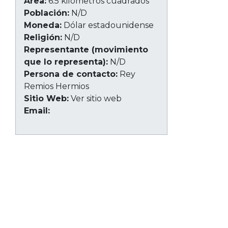
Área:
6.5 kilómetros cuadrados
Población:
N/D
Moneda:
Dólar estadounidense
Religión:
N/D
Representante (movimiento
que lo representa):
N/D
Persona de contacto:
Rey
Remios Hermios
Sitio Web:
Ver sitio web
Email: